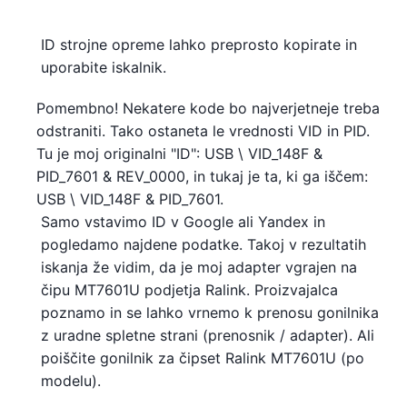
ID strojne opreme lahko preprosto kopirate in
uporabite iskalnik.
Pomembno! Nekatere kode bo najverjetneje treba
odstraniti. Tako ostaneta le vrednosti VID in PID.
Tu je moj originalni "ID": USB \ VID_148F &
PID_7601 & REV_0000, in tukaj je ta, ki ga iščem:
USB \ VID_148F & PID_7601.
Samo vstavimo ID v Google ali Yandex in
pogledamo najdene podatke. Takoj v rezultatih
iskanja že vidim, da je moj adapter vgrajen na
čipu MT7601U podjetja Ralink. Proizvajalca
poznamo in se lahko vrnemo k prenosu gonilnika
z uradne spletne strani (prenosnik / adapter). Ali
poiščite gonilnik za čipset Ralink MT7601U (po
modelu).