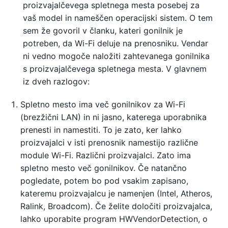
proizvajalčevega spletnega mesta posebej za
vaš model in nameščen operacijski sistem. O tem
sem že govoril v članku, kateri gonilnik je
potreben, da Wi-Fi deluje na prenosniku. Vendar
ni vedno mogoče naložiti zahtevanega gonilnika
s proizvajalčevega spletnega mesta. V glavnem
iz dveh razlogov:
Spletno mesto ima več gonilnikov za Wi-Fi
(brezžični LAN) in ni jasno, katerega uporabnika
prenesti in namestiti. To je zato, ker lahko
proizvajalci v isti prenosnik namestijo različne
module Wi-Fi. Različni proizvajalci. Zato ima
spletno mesto več gonilnikov. Če natančno
pogledate, potem bo pod vsakim zapisano,
kateremu proizvajalcu je namenjen (Intel, Atheros,
Ralink, Broadcom). Če želite določiti proizvajalca,
lahko uporabite program HWVendorDetection, o