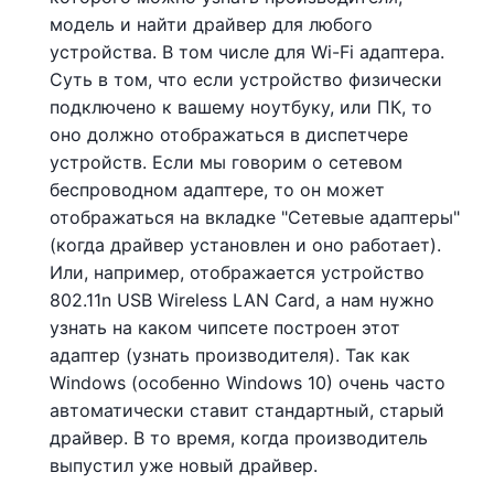
модель и найти драйвер для любого
устройства. В том числе для Wi-Fi адаптера.
Суть в том, что если устройство физически
подключено к вашему ноутбуку, или ПК, то
оно должно отображаться в диспетчере
устройств. Если мы говорим о сетевом
беспроводном адаптере, то он может
отображаться на вкладке "Сетевые адаптеры"
(когда драйвер установлен и оно работает).
Или, например, отображается устройство
802.11n USB Wireless LAN Card, а нам нужно
узнать на каком чипсете построен этот
адаптер (узнать производителя). Так как
Windows (особенно Windows 10) очень часто
автоматически ставит стандартный, старый
драйвер. В то время, когда производитель
выпустил уже новый драйвер.