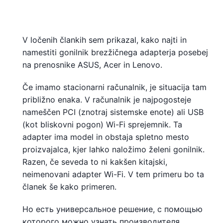
V ločenih člankih sem prikazal, kako najti in
namestiti gonilnik brezžičnega adapterja posebej
na prenosnike ASUS, Acer in Lenovo.
Če imamo stacionarni računalnik, je situacija tam
približno enaka. V računalnik je najpogosteje
nameščen PCI (znotraj sistemske enote) ali USB
(kot bliskovni pogon) Wi-Fi sprejemnik. Ta
adapter ima model in obstaja spletno mesto
proizvajalca, kjer lahko naložimo želeni gonilnik.
Razen, če seveda to ni kakšen kitajski,
neimenovani adapter Wi-Fi. V tem primeru bo ta
članek še kako primeren.
Но есть универсальное решение, с помощью
которого можно узнать производителя,