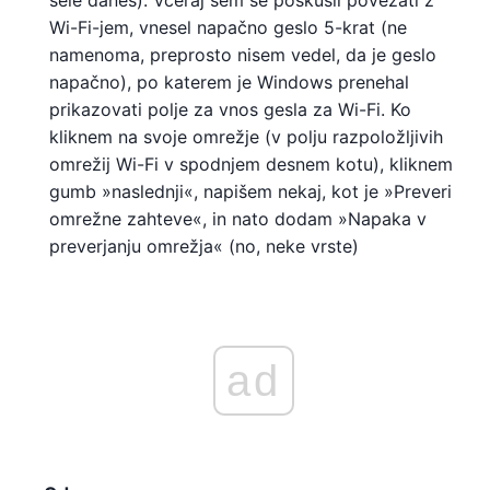
šele danes). Včeraj sem se poskusil povezati z
Wi-Fi-jem, vnesel napačno geslo 5-krat (ne
namenoma, preprosto nisem vedel, da je geslo
napačno), po katerem je Windows prenehal
prikazovati polje za vnos gesla za Wi-Fi. Ko
kliknem na svoje omrežje (v polju razpoložljivih
omrežij Wi-Fi v spodnjem desnem kotu), kliknem
gumb »naslednji«, napišem nekaj, kot je »Preveri
omrežne zahteve«, in nato dodam »Napaka v
preverjanju omrežja« (no, neke vrste)
ad