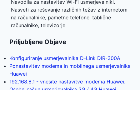
Navodila za nastavitev Wi-Fi usmerjevalniki.
Nasveti za reševanje različnih težav z internetom
na računalnike, pametne telefone, tablične
računalnike, televizorje
Priljubljene Objave
Konfiguriranje usmerjevalnika D-Link DIR-300A
Ponastavitev modema in mobilnega usmerjevalnika
Huawei
192.168.8.1 - vnesite nastavitve modema Huawei.
Osebni račun usmerjevalnika 3G / 4G Huawei
odpremo prek admin / admin
Nastavitev D-povezave DIR-615. Podrobna
navodila za nastavitev usmerjevalnika Wi-Fi
Top-Rated Ocene Urednikov