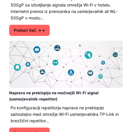
500gP za izboljšanje signala omrežja Wi-Fi v hotelu.
Internetni prenos iz prenosnika na usmerjevalnik ali WL-
500gP v mostu...
Preberi Več →
Naprave ne preklopijo na močnejši Wi-Fi signal
(usmerjevalnik-repetitor)
Po konfiguraciji repetitorja naprave ne preklopijo
samodejno med omrežje Wi-Fi usmerjevalnika TP-Link in
brezžični repetitor...