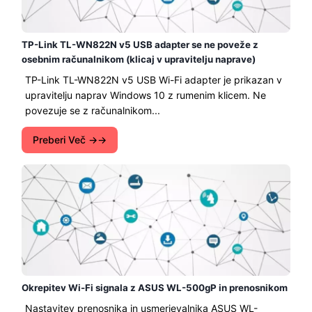
TP-Link TL-WN822N v5 USB adapter se ne poveže z
osebnim računalnikom (klicaj v upravitelju naprave)
TP-Link TL-WN822N v5 USB Wi-Fi adapter je prikazan v
upravitelju naprav Windows 10 z rumenim klicem. Ne
povezuje se z računalnikom...
Preberi Več →
Okrepitev Wi-Fi signala z ASUS WL-500gP in prenosnikom
Nastavitev prenosnika in usmerjevalnika ASUS WL-