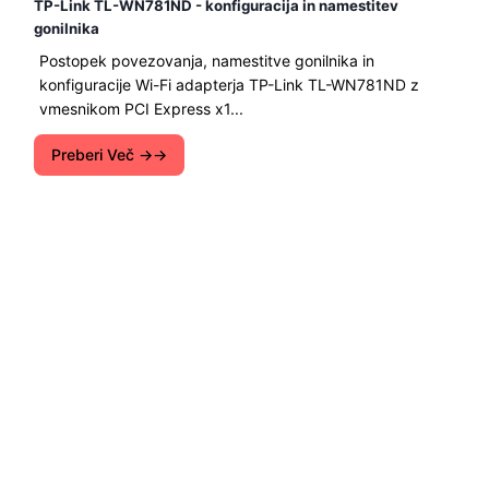
TP-Link TL-WN781ND - konfiguracija in namestitev
gonilnika
Postopek povezovanja, namestitve gonilnika in
konfiguracije Wi-Fi adapterja TP-Link TL-WN781ND z
vmesnikom PCI Express x1...
Preberi Več →