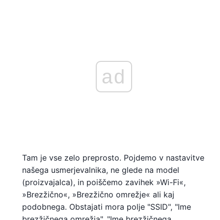
ad
Tam je vse zelo preprosto. Pojdemo v nastavitve
našega usmerjevalnika, ne glede na model
(proizvajalca), in poiščemo zavihek »Wi-Fi«,
»Brezžično«, »Brezžično omrežje« ali kaj
podobnega. Obstajati mora polje "SSID", "Ime
brezžičnega omrežja", "Ime brezžičnega