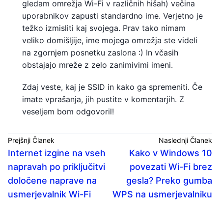
gledam omrežja Wi-Fi v različnih hišah) večina
uporabnikov zapusti standardno ime. Verjetno je
težko izmisliti kaj svojega. Prav tako nimam
veliko domišljije, ime mojega omrežja ste videli
na zgornjem posnetku zaslona :) In včasih
obstajajo mreže z zelo zanimivimi imeni.
Zdaj veste, kaj je SSID in kako ga spremeniti. Če
imate vprašanja, jih pustite v komentarjih. Z
veseljem bom odgovoril!
Prejšnji Članek
Naslednji Članek
Internet izgine na vseh
Kako v Windows 10
napravah po priključitvi
povezati Wi-Fi brez
določene naprave na
gesla? Preko gumba
usmerjevalnik Wi-Fi
WPS na usmerjevalniku