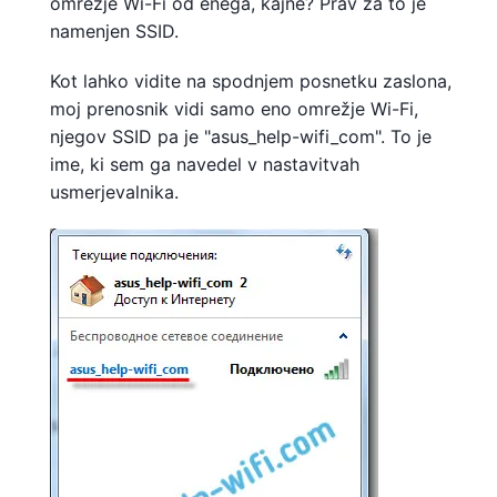
omrežje Wi-Fi od enega, kajne? Prav za to je
namenjen SSID.
Kot lahko vidite na spodnjem posnetku zaslona, ​​
moj prenosnik vidi samo eno omrežje Wi-Fi,
njegov SSID pa je "asus_help-wifi_com". To je
ime, ki sem ga navedel v nastavitvah
usmerjevalnika.