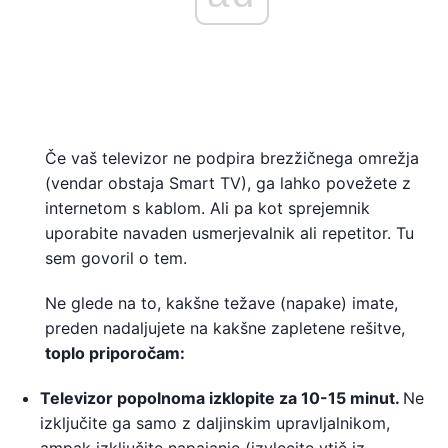
Če vaš televizor ne podpira brezžičnega omrežja
(vendar obstaja Smart TV), ga lahko povežete z
internetom s kablom. Ali pa kot sprejemnik
uporabite navaden usmerjevalnik ali repetitor. Tu
sem govoril o tem.
Ne glede na to, kakšne težave (napake) imate,
preden nadaljujete na kakšne zapletene rešitve,
toplo priporočam:
Televizor popolnoma izklopite za 10-15 minut.
Ne
izključite ga samo z daljinskim upravljalnikom,
ampak izključite napajanje (izvlecite vtič iz