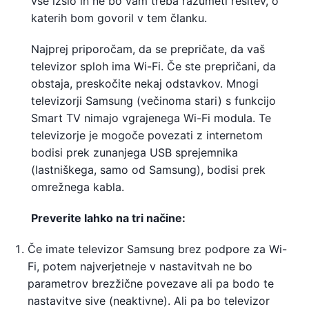
vse izšlo in ne bo vam treba razumeti rešitev, o
katerih bom govoril v tem članku.
Najprej priporočam, da se prepričate, da vaš
televizor sploh ima Wi-Fi. Če ste prepričani, da
obstaja, preskočite nekaj odstavkov. Mnogi
televizorji Samsung (večinoma stari) s funkcijo
Smart TV nimajo vgrajenega Wi-Fi modula. Te
televizorje je mogoče povezati z internetom
bodisi prek zunanjega USB sprejemnika
(lastniškega, samo od Samsung), bodisi prek
omrežnega kabla.
Preverite lahko na tri načine:
Če imate televizor Samsung brez podpore za Wi-
Fi, potem najverjetneje v nastavitvah ne bo
parametrov brezžične povezave ali pa bodo te
nastavitve sive (neaktivne). Ali pa bo televizor