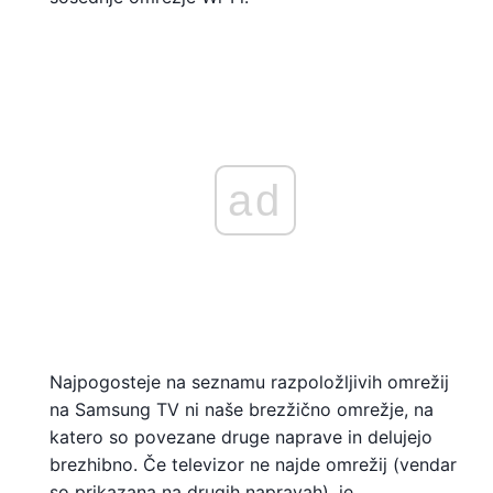
ad
Najpogosteje na seznamu razpoložljivih omrežij
na Samsung TV ni naše brezžično omrežje, na
katero so povezane druge naprave in delujejo
brezhibno. Če televizor ne najde omrežij (vendar
so prikazana na drugih napravah), je