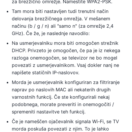
za brezžično omrežje. Namestite WPA2-PSK.
Tam mora biti nastavljen tudi trenutni način
delovanja brezžičnega omrežja. V mešanem
načinu (b / g / n) ali "samo n" (za omrežje 2,4
GHz). Če že, je naslednje navodilo:
Na usmerjevalniku mora biti omogočen strežnik
DHCP. Privzeto je omogočen, če pa je iz nekega
razloga onemogočen, se televizor ne bo mogel
povezati z usmerjevalnikom. Vsaj dokler nanj ne
napišete statičnih IP-naslovov.
Morda je usmerjevalnik konfiguriran za filtriranje
naprav po naslovih MAC ali nekaterih drugih
varnostnih funkcij. Če ste konfigurirali nekaj
podobnega, morate preveriti in onemogočiti /
spremeniti nastavitve teh funkcij.
Če je nameščen ojačevalnik signala Wi-Fi, se TV
morda poskuša povezati z njim. To je lahko