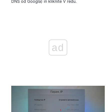
DNS od Googla) in kliknite V redu.
ad