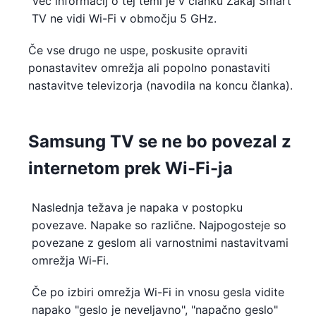
Več informacij o tej temi je v članku Zakaj Smart
TV ne vidi Wi-Fi v območju 5 GHz.
Če vse drugo ne uspe, poskusite opraviti
ponastavitev omrežja ali popolno ponastaviti
nastavitve televizorja (navodila na koncu članka).
Samsung TV se ne bo povezal z
internetom prek Wi-Fi-ja
Naslednja težava je napaka v postopku
povezave. Napake so različne. Najpogosteje so
povezane z geslom ali varnostnimi nastavitvami
omrežja Wi-Fi.
Če po izbiri omrežja Wi-Fi in vnosu gesla vidite
napako "geslo je neveljavno", "napačno geslo"