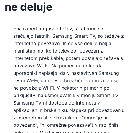
ne deluje
Ena izmed pogostih težav, s katerimi se
srečujejo lastniki Samsung Smart TV, so težave z
internetno povezavo. In če vse deluje bolj ali
manj stabilno, ko je televizor povezan z
internetom prek kabla, potem obstajajo težave s
povezavo Wi-Fi. Na primer, ni redko, da
uporabniki napišejo, da v nastavitvah Samsung
TV ni Wi-Fi, da ne vidi brezžičnih omrežij ali se
ne poveže z Wi-Fi. V nekaterih primerih po
priključitvi na usmerjevalnik v meniju Smart TV
Samsung TV ni dostopa do interneta v
aplikacijah in brskalniku. Napaka pri povezovanju
z internetom ali s strežnikom ("omrežje ni
povezano", "ni omrežne povezave") v različnih
aplikacijah. Obstajajo situacije, ko na primer