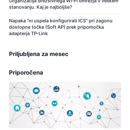
Organizacija brezšivnega Wi-Fi omrežja v velikem
stanovanju. Kaj je najboljše?
Napaka "ni uspela konfigurirati ICS" pri zagonu
dostopne točke (Soft AP) prek pripomočka
adapterja TP-Link
Priljubljena za mesec
Priporočena