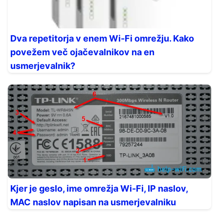
Dva repetitorja v enem Wi-Fi omrežju. Kako
povežem več ojačevalnikov na en
usmerjevalnik?
Kjer je geslo, ime omrežja Wi-Fi, IP naslov,
MAC naslov napisan na usmerjevalniku