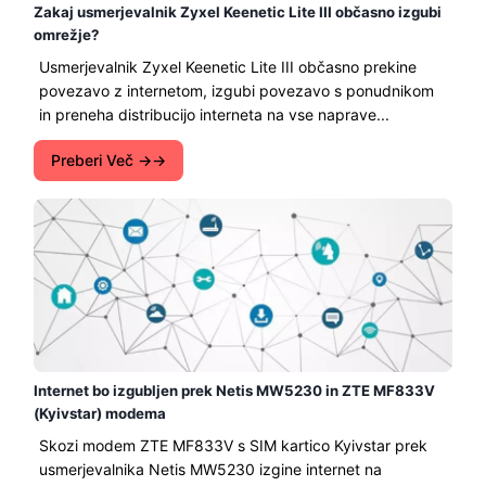
Zakaj usmerjevalnik Zyxel Keenetic Lite III občasno izgubi
omrežje?
Usmerjevalnik Zyxel Keenetic Lite III občasno prekine
povezavo z internetom, izgubi povezavo s ponudnikom
in preneha distribucijo interneta na vse naprave...
Preberi Več →
Internet bo izgubljen prek Netis MW5230 in ZTE MF833V
(Kyivstar) modema
Skozi modem ZTE MF833V s SIM kartico Kyivstar prek
usmerjevalnika Netis MW5230 izgine internet na