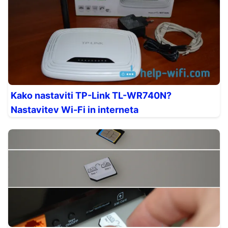
Kako nastaviti TP-Link TL-WR740N?
Nastavitev Wi-Fi in interneta