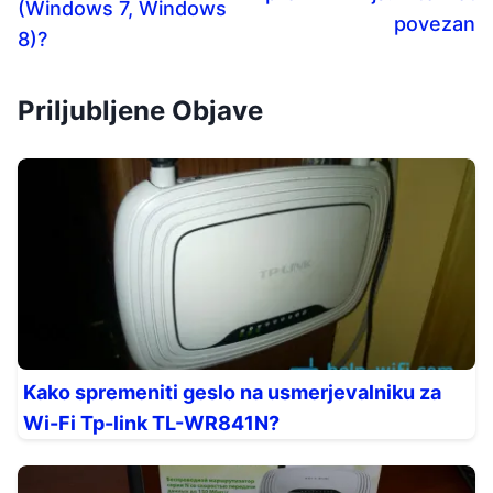
(Windows 7, Windows
povezan
8)?
Priljubljene Objave
Kako spremeniti geslo na usmerjevalniku za
Wi-Fi Tp-link TL-WR841N?