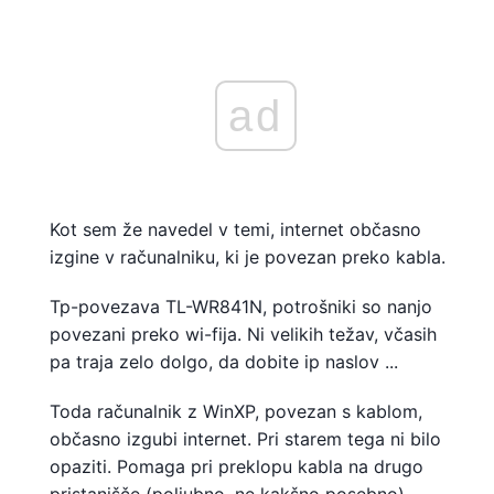
ad
Kot sem že navedel v temi, internet občasno
izgine v računalniku, ki je povezan preko kabla.
Tp-povezava TL-WR841N, potrošniki so nanjo
povezani preko wi-fija. Ni velikih težav, včasih
pa traja zelo dolgo, da dobite ip naslov ...
Toda računalnik z WinXP, povezan s kablom,
občasno izgubi internet. Pri starem tega ni bilo
opaziti. Pomaga pri preklopu kabla na drugo
pristanišče (poljubno, ne kakšno posebno).