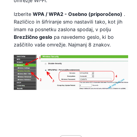
omrežje Wi-Fi.
Izberite
WPA / WPA2 - Osebno (priporočeno)
.
Različico in šifriranje smo nastavili tako, kot jih
imam na posnetku zaslona spodaj, v polju
Brezžično geslo
pa navedemo geslo, ki bo
zaščitilo vaše omrežje. Najmanj 8 znakov.