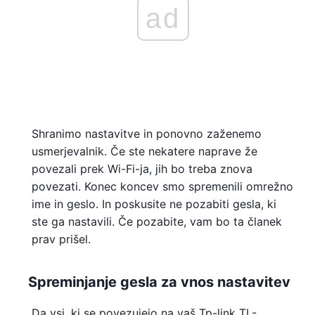
ad
Shranimo nastavitve in ponovno zaženemo
usmerjevalnik. Če ste nekatere naprave že
povezali prek Wi-Fi-ja, jih bo treba znova
povezati. Konec koncev smo spremenili omrežno
ime in geslo. In poskusite ne pozabiti gesla, ki
ste ga nastavili. Če pozabite, vam bo ta članek
prav prišel.
Spreminjanje gesla za vnos nastavitev
Da vsi, ki se povezujejo na vaš Tp-link TL-