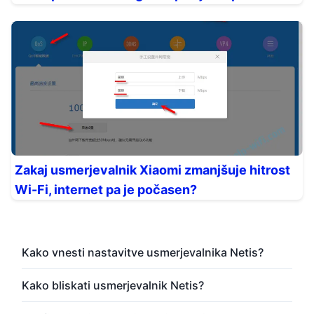
Zakaj usmerjevalnik Xiaomi zmanjšuje hitrost
Wi-Fi, internet pa je počasen?
Kako vnesti nastavitve usmerjevalnika Netis?
Kako bliskati usmerjevalnik Netis?