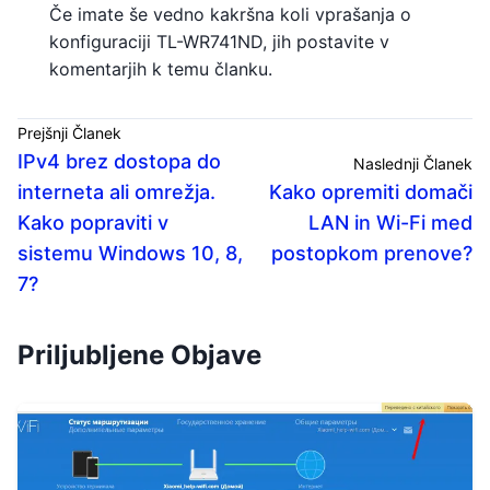
Če imate še vedno kakršna koli vprašanja o
konfiguraciji TL-WR741ND, jih postavite v
komentarjih k temu članku.
Prejšnji Članek
IPv4 brez dostopa do
Naslednji Članek
interneta ali omrežja.
Kako opremiti domači
Kako popraviti v
LAN in Wi-Fi med
sistemu Windows 10, 8,
postopkom prenove?
7?
Priljubljene Objave