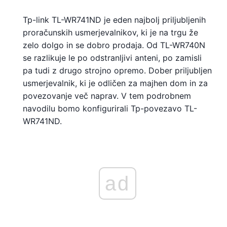
Tp-link TL-WR741ND je eden najbolj priljubljenih
proračunskih usmerjevalnikov, ki je na trgu že
zelo dolgo in se dobro prodaja. Od TL-WR740N
se razlikuje le po odstranljivi anteni, po zamisli
pa tudi z drugo strojno opremo. Dober priljubljen
usmerjevalnik, ki je odličen za majhen dom in za
povezovanje več naprav. V tem podrobnem
navodilu bomo konfigurirali Tp-povezavo TL-
WR741ND.
ad