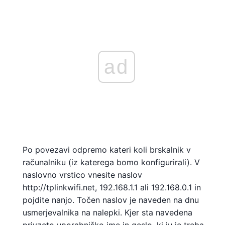
ad
Po povezavi odpremo kateri koli brskalnik v
računalniku (iz katerega bomo konfigurirali). V
naslovno vrstico vnesite naslov
http://tplinkwifi.net, 192.168.1.1 ali 192.168.0.1 in
pojdite nanjo. Točen naslov je naveden na dnu
usmerjevalnika na nalepki. Kjer sta navedena
privzeto uporabniško ime in geslo, ki ju je treba