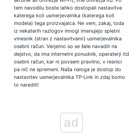
skrbnik ali omrežje Wi-Fi), ime omrežja itd. Po
tem navodilu boste lahko dostopali nastavitve
katerega koli usmerjevalnika (katerega koli
modela) tega proizvajalca. Ne vem, zakaj, toda
iz nekaterih razlogov mnogi imenujejo spletni
vmesnik (stran z nastavitvami) usmerjevalnika
osebni račun. Verjetno so se šele navadili na
dejstvo, da ima internetni ponudnik, operaterji itd
osebni račun, kar ni povsem pravilno, v resnici
pa nič ne spremeni. Naša naloga je dostop do
nastavitev usmerjevalnika TP-Link in zdaj bomo
to naredili!
ad