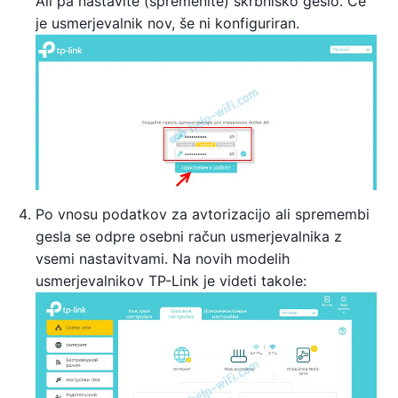
Ali pa nastavite (spremenite) skrbniško geslo. Če
je usmerjevalnik nov, še ni konfiguriran.
Po vnosu podatkov za avtorizacijo ali spremembi
gesla se odpre osebni račun usmerjevalnika z
vsemi nastavitvami. Na novih modelih
usmerjevalnikov TP-Link je videti takole: