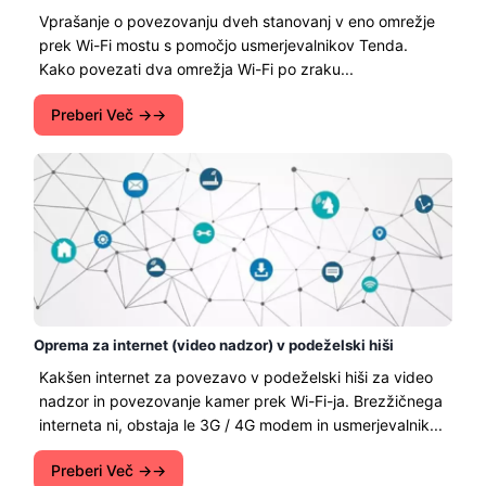
Vprašanje o povezovanju dveh stanovanj v eno omrežje
prek Wi-Fi mostu s pomočjo usmerjevalnikov Tenda.
Kako povezati dva omrežja Wi-Fi po zraku...
Preberi Več →
Oprema za internet (video nadzor) v podeželski hiši
Kakšen internet za povezavo v podeželski hiši za video
nadzor in povezovanje kamer prek Wi-Fi-ja. Brezžičnega
interneta ni, obstaja le 3G / 4G modem in usmerjevalnik...
Preberi Več →