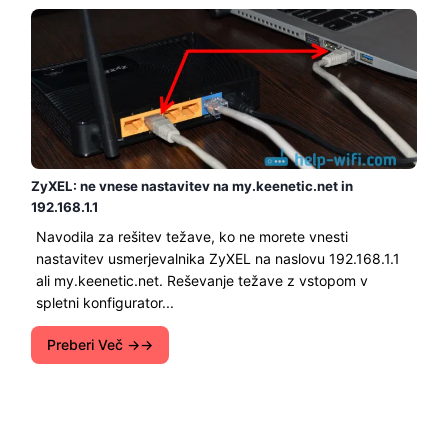
ZyXEL: ne vnese nastavitev na my.keenetic.net in
192.168.1.1
Navodila za rešitev težave, ko ne morete vnesti
nastavitev usmerjevalnika ZyXEL na naslovu 192.168.1.1
ali my.keenetic.net. Reševanje težave z vstopom v
spletni konfigurator...
Preberi Več →