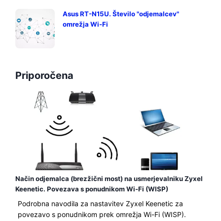
Asus RT-N15U. Število "odjemalcev"
omrežja Wi-Fi
Priporočena
Način odjemalca (brezžični most) na usmerjevalniku Zyxel
Keenetic. Povezava s ponudnikom Wi-Fi (WISP)
Podrobna navodila za nastavitev Zyxel Keenetic za
povezavo s ponudnikom prek omrežja Wi-Fi (WISP).