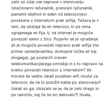
zato so zdaj vse naprave v stanovanju
(stacionarni računalnik, prenosni računalnik,
pametni telefoni in eden od televizorjev)
povezane z internetom prek wifija. Težava je v
tem, da obstaja še en televizor, ki pa nima
vgrajenega wi-fija, tj. na internet je mogoče
povezati samo z žico. Pojavilo se je vprašanje:
ali je mogoče povezati napravo prek wifija (na
primer usmerjevalnika, dostopne točke ali kaj
drugega), ga postaviti zraven
telekomunikacijskega omrežja in s to napravo na
kratko povezati televizor z internetom? Ali
morate še vedno iskati poseben wifi modul za
televizor, da ne bi položili kabla po stanovanju?
(iskali so ga; izkazalo se je, da je zelo drago in
po naročilu, kaj če ne bo delovalo?) Hvala.