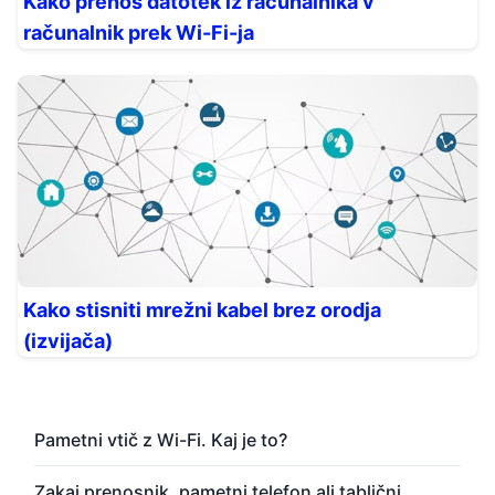
Kako prenos datotek iz računalnika v
računalnik prek Wi-Fi-ja
Kako stisniti mrežni kabel brez orodja
(izvijača)
Pametni vtič z Wi-Fi. Kaj je to?
Zakaj prenosnik, pametni telefon ali tablični