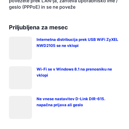
povežete prek LAN-ja, zahteva uporabniško ime /
geslo (PPPoE) in se ne poveže
Priljubljena za mesec
Internetna distribucija prek USB WiFi ZyXEL
NWD2105 se ne vklopi
Wi-Fi se v Windows 8.1 na prenosniku ne
vklopi
Ne vnese nastavitev D-Link DIR-615.
napačna prijava ali geslo