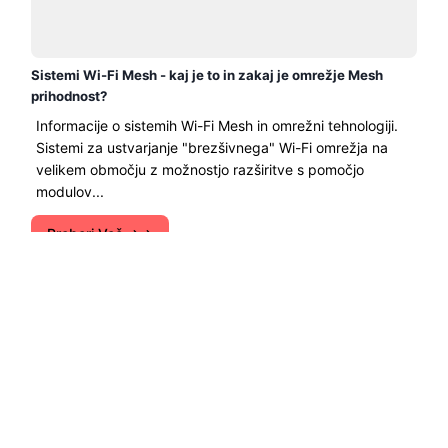
Sistemi Wi-Fi Mesh - kaj je to in zakaj je omrežje Mesh
prihodnost?
Informacije o sistemih Wi-Fi Mesh in omrežni tehnologiji.
Sistemi za ustvarjanje "brezšivnega" Wi-Fi omrežja na
velikem območju z možnostjo razširitve s pomočjo
modulov...
Preberi Več →