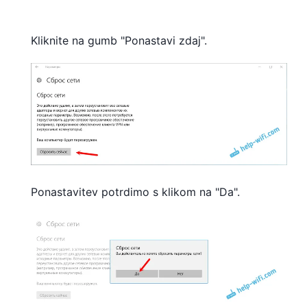
Kliknite na gumb "Ponastavi zdaj".
Ponastavitev potrdimo s klikom na "Da".