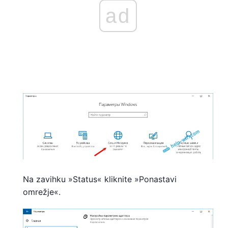
ad
Na zavihku »Status« kliknite »Ponastavi
omrežje«.