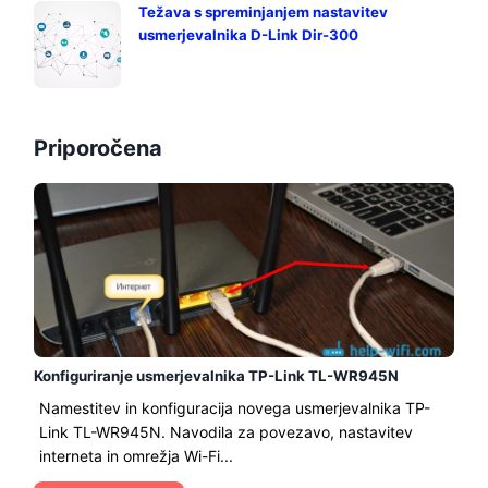
Težava s spreminjanjem nastavitev
usmerjevalnika D-Link Dir-300
Priporočena
Konfiguriranje usmerjevalnika TP-Link TL-WR945N
Namestitev in konfiguracija novega usmerjevalnika TP-
Link TL-WR945N. Navodila za povezavo, nastavitev
interneta in omrežja Wi-Fi...