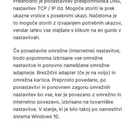
Predhodno je ponastavitev predpomnilnika DNS,
nastavitev TCP / IP itd. Mogoče storiti le prek
ukazne vrstice s posebnimi ukazi. Načeloma je
to mogoče storiti z izvajanjem potrebnih ukazov,
vendar lahko vse olajšate s klikom na en gumb v
nastavitvah.
Če ponastavite omrežne (internetne) nastavitve,
bodo popolnoma izbrisane vse omrežne
nastavitve in ponovno nameščene omrežne
adapterje. Brezžični adapter (če je na voljo) in
omrežna kartica. Preprosto povedano, po
ponastavitvi in ​​ponovnem zagonu omrežnih
nastavitev bo vse, kar je povezano z omrežno in
internetno povezavo, izbrisano na tovarniške
nastavitve. V stanje, ki je bilo takoj po namestitvi
sistema Windows 10.