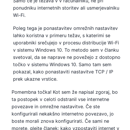
Samo če je težava v v računalniku, ne pri
ponudniku internetnih storitev ali usmerjevalniku
Wi-Fi.
Poleg tega je ponastavitev omrežnih nastavitev
lahko koristna v primeru težav, s katerimi se
uporabniki srečujejo v procesu distribucije Wi-Fi
v sistemu Windows 10. To metodo sem v članku
svetoval, da se naprave ne povežejo z dostopno
točko v sistemu Windows 10. Samo tam sem
pokazal, kako ponastaviti nastavitve TCP / IP
prek ukazne vrstice.
Pomembna točka! Kot sem že napisal zgoraj, bo
ta postopek v celoti odstranil vse internetne
povezave in omrežne nastavitve. Če ste
konfigurirali nekakšno internetno povezavo, jo
boste morali znova konfigurirati. Če sami ne
morete, glejte članek: kako vzpostaviti internet v