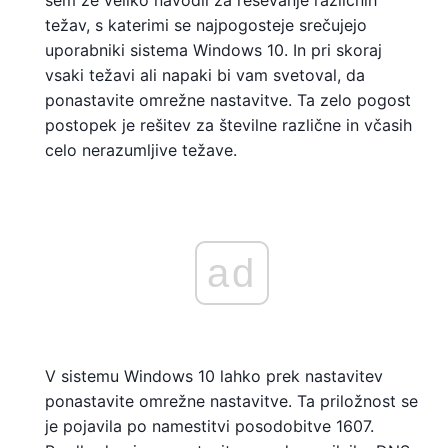
sem že veliko navodil za reševanje različnih
težav, s katerimi se najpogosteje srečujejo
uporabniki sistema Windows 10. In pri skoraj
vsaki težavi ali napaki bi vam svetoval, da
ponastavite omrežne nastavitve. Ta zelo pogost
postopek je rešitev za številne različne in včasih
celo nerazumljive težave.
ad
V sistemu Windows 10 lahko prek nastavitev
ponastavite omrežne nastavitve. Ta priložnost se
je pojavila po namestitvi posodobitve 1607.