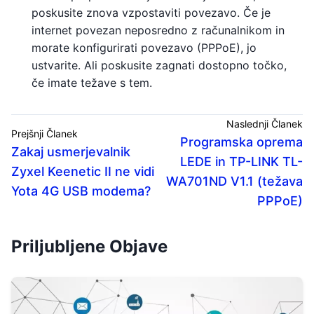
poskusite znova vzpostaviti povezavo. Če je
internet povezan neposredno z računalnikom in
morate konfigurirati povezavo (PPPoE), jo
ustvarite. Ali poskusite zagnati dostopno točko,
če imate težave s tem.
Naslednji Članek
Prejšnji Članek
Programska oprema
Zakaj usmerjevalnik
LEDE in TP-LINK TL-
Zyxel Keenetic II ne vidi
WA701ND V1.1 (težava
Yota 4G USB modema?
PPPoE)
Priljubljene Objave