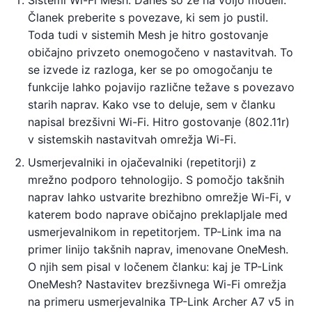
Sistemi Wi-Fi Mesh. Danes so že na voljo modeli.
Članek preberite s povezave, ki sem jo pustil.
Toda tudi v sistemih Mesh je hitro gostovanje
običajno privzeto onemogočeno v nastavitvah. To
se izvede iz razloga, ker se po omogočanju te
funkcije lahko pojavijo različne težave s povezavo
starih naprav. Kako vse to deluje, sem v članku
napisal brezšivni Wi-Fi. Hitro gostovanje (802.11r)
v sistemskih nastavitvah omrežja Wi-Fi.
Usmerjevalniki in ojačevalniki (repetitorji) z
mrežno podporo tehnologijo. S pomočjo takšnih
naprav lahko ustvarite brezhibno omrežje Wi-Fi, v
katerem bodo naprave običajno preklapljale med
usmerjevalnikom in repetitorjem. TP-Link ima na
primer linijo takšnih naprav, imenovane OneMesh.
O njih sem pisal v ločenem članku: kaj je TP-Link
OneMesh? Nastavitev brezšivnega Wi-Fi omrežja
na primeru usmerjevalnika TP-Link Archer A7 v5 in