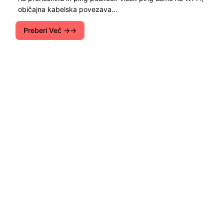
običajna kabelska povezava...
Preberi Več →
Navodila za nastavitev Wi-Fi usmerjevalniki.
Nasveti za reševanje različnih težav z internetom
na računalnike, pametne telefone, tablične
računalnike, televizorje