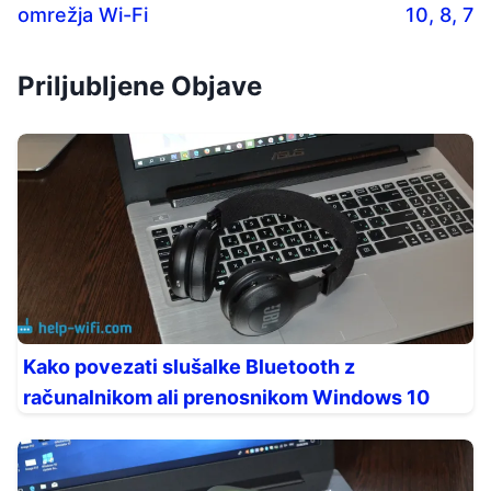
omrežja Wi-Fi
10, 8, 7
Priljubljene Objave
Kako povezati slušalke Bluetooth z
računalnikom ali prenosnikom Windows 10