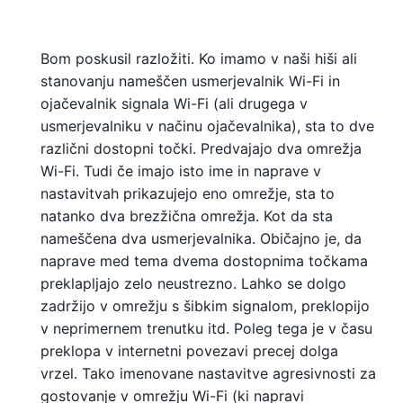
Bom poskusil razložiti. Ko imamo v naši hiši ali
stanovanju nameščen usmerjevalnik Wi-Fi in
ojačevalnik signala Wi-Fi (ali drugega v
usmerjevalniku v načinu ojačevalnika), sta to dve
različni dostopni točki. Predvajajo dva omrežja
Wi-Fi. Tudi če imajo isto ime in naprave v
nastavitvah prikazujejo eno omrežje, sta to
natanko dva brezžična omrežja. Kot da sta
nameščena dva usmerjevalnika. Običajno je, da
naprave med tema dvema dostopnima točkama
preklapljajo zelo neustrezno. Lahko se dolgo
zadržijo v omrežju s šibkim signalom, preklopijo
v neprimernem trenutku itd. Poleg tega je v času
preklopa v internetni povezavi precej dolga
vrzel. Tako imenovane nastavitve agresivnosti za
gostovanje v omrežju Wi-Fi (ki napravi