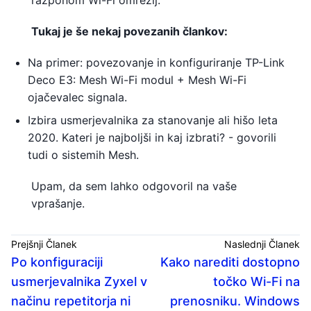
razponom Wi-Fi omrežij.
Tukaj je še nekaj povezanih člankov:
Na primer: povezovanje in konfiguriranje TP-Link
Deco E3: Mesh Wi-Fi modul + Mesh Wi-Fi
ojačevalec signala.
Izbira usmerjevalnika za stanovanje ali hišo leta
2020. Kateri je najboljši in kaj izbrati? - govorili
tudi o sistemih Mesh.
Upam, da sem lahko odgovoril na vaše
vprašanje.
Prejšnji Članek
Naslednji Članek
Po konfiguraciji
Kako narediti dostopno
usmerjevalnika Zyxel v
točko Wi-Fi na
načinu repetitorja ni
prenosniku. Windows