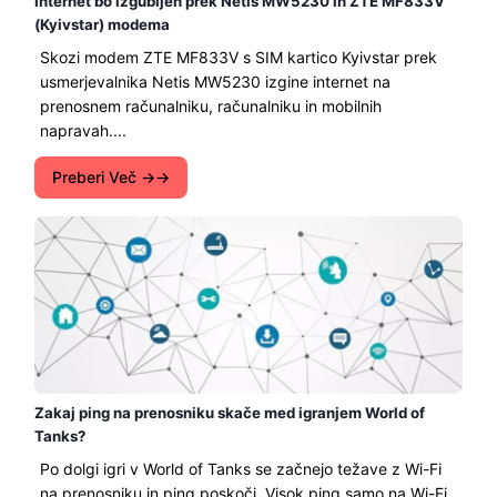
Internet bo izgubljen prek Netis MW5230 in ZTE MF833V
(Kyivstar) modema
Skozi modem ZTE MF833V s SIM kartico Kyivstar prek
usmerjevalnika Netis MW5230 izgine internet na
prenosnem računalniku, računalniku in mobilnih
napravah....
Preberi Več →
Zakaj ping na prenosniku skače med igranjem World of
Tanks?
Po dolgi igri v World of Tanks se začnejo težave z Wi-Fi
na prenosniku in ping poskoči. Visok ping samo na Wi-Fi,